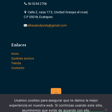
56 3244 2706
Calle 2, casa 17 E, Unidad Granjas el rosal,
C.P 55018, Ecatepec
altasaludyvida@gmail.com
Enlaces
Inicio
Quiénes somos
Tienda
Contacto
Usamos cookies para asegurar que te damos la mejor
© Alta salud y vida || Todos los derechos reservados || Vleeko
experiencia en nuestra web. Si continúas usando este sitio,
Agencia de Marketing Digital CDMX
asumiremos que estás de acuerdo con ello.