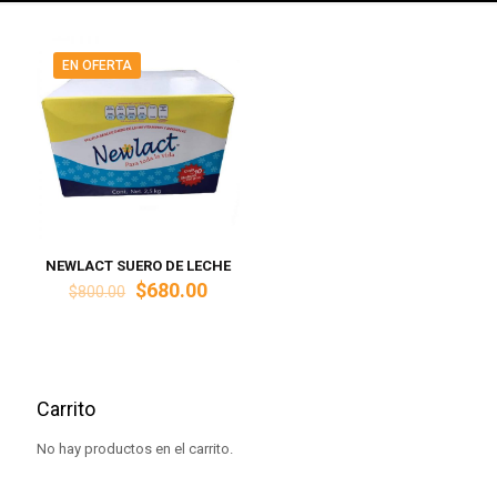
EN OFERTA
NEWLACT SUERO DE LECHE
El
El
$
680.00
$
800.00
precio
precio
original
actual
era:
es:
$800.00.
$680.00.
Carrito
No hay productos en el carrito.