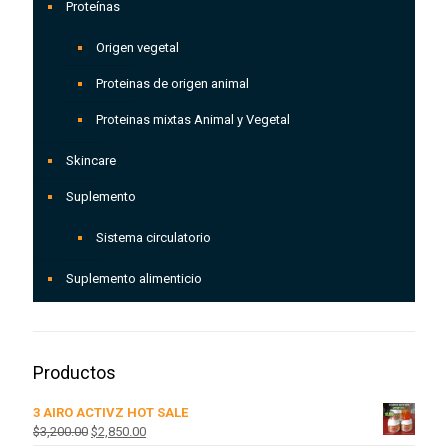
Proteínas
Origen vegetal
Proteinas de origen animal
Proteinas mixtas Animal y Vegetal
Skincare
Suplemento
Sistema circulatorio
Suplemento alimenticio
Productos
3 AIRO ACTIVZ HOT SALE
El
El
$
3,200.00
$
2,850.00