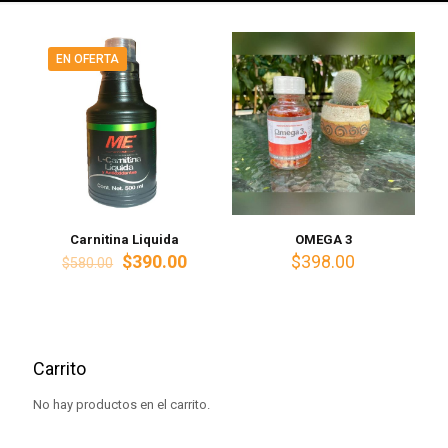
EN OFERTA
Carnitina Liquida
OMEGA 3
El
El
$
390.00
$
398.00
$
580.00
precio
precio
original
actual
era:
es:
$580.00.
$390.00.
Carrito
No hay productos en el carrito.