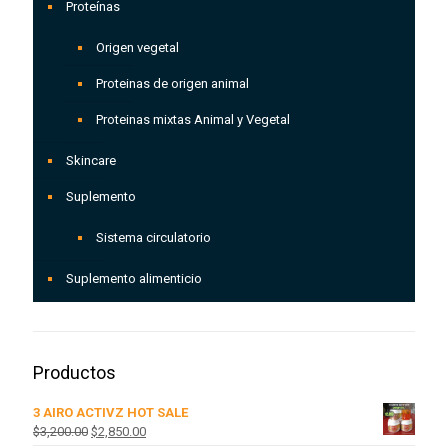
Proteínas
Origen vegetal
Proteinas de origen animal
Proteinas mixtas Animal y Vegetal
Skincare
Suplemento
Sistema circulatorio
Suplemento alimenticio
Productos
3 AIRO ACTIVZ HOT SALE
El
El
$
3,200.00
$
2,850.00