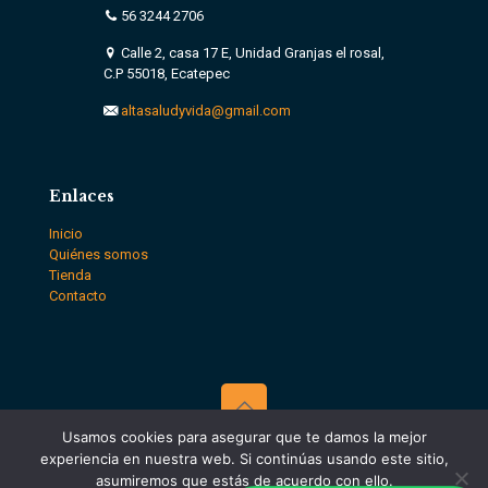
56 3244 2706
Calle 2, casa 17 E, Unidad Granjas el rosal,
C.P 55018, Ecatepec
altasaludyvida@gmail.com
Enlaces
Inicio
Quiénes somos
Tienda
Contacto
Usamos cookies para asegurar que te damos la mejor
© Alta salud y vida || Todos los derechos reservados || Vleeko
experiencia en nuestra web. Si continúas usando este sitio,
Agencia de Marketing Digital CDMX
asumiremos que estás de acuerdo con ello.