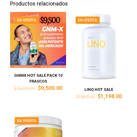
Productos relacionados
EN OFERTA
EN OFERTA
GNMX HOT SALE PACK 10
FRASCOS
El
El
$
9,500.00
$
16,200.00
LINQ HOT SALE
precio
precio
El
El
$
1,198.00
$
1,800.00
original
actual
precio
precio
era:
es:
original
actual
$16,200.00.
$9,500.00.
era:
es:
$1,800.00.
$1,198
EN OFERTA