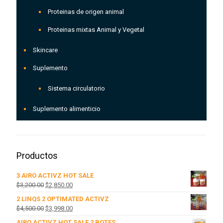
Proteinas de origen animal
Proteinas mixtas Animal y Vegetal
Skincare
Suplemento
Sistema circulatorio
Suplemento alimenticio
Productos
3 AIRO ACTIVZ HOT SALE
El
El
$
3,200.00
$
2,850.00
precio
precio
2 LINQS 2 OPTIMATED ACTIVZ
original
actual
El
El
$
4,500.00
$
3,998.00
era:
es:
precio
precio
AIRO ACTIVZ HOT SALE 2 BOTES
$3,200.00.
$2,850.00.