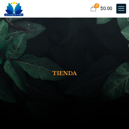
0
$0.00
TIENDA