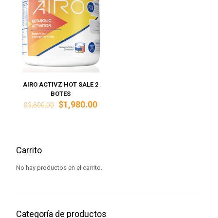
AIRO ACTIVZ HOT SALE 2
BOTES
El
El
$
1,980.00
$
3,600.00
precio
precio
original
actual
era:
es:
$3,600.00.
$1,980.00.
Carrito
No hay productos en el carrito.
Categoría de productos