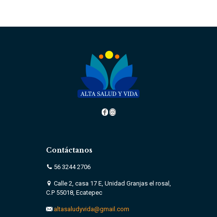
era:
es:
$3,600.00.
$1,980.00.
Contáctanos
56 3244 2706
Calle 2, casa 17 E, Unidad Granjas el rosal,
C.P 55018, Ecatepec
altasaludyvida@gmail.com