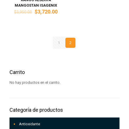
MANGOSTAN ISAGENIX
El
El
$
3,720.00
$
3,950.00
precio
precio
original
actual
era:
es:
$3,950.00.
$3,720.00.
1
2
Carrito
No hay productos en el carrito.
Categoría de productos
Antioxidante