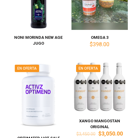
NONI MORINDA NEW AGE
OMEGA 3
JUGO
$
398.00
EN OFERTA
EN OFERTA
XANGO MANGOSTAN
ORIGINAL
El
El
$
3,050.00
$
3,450.00