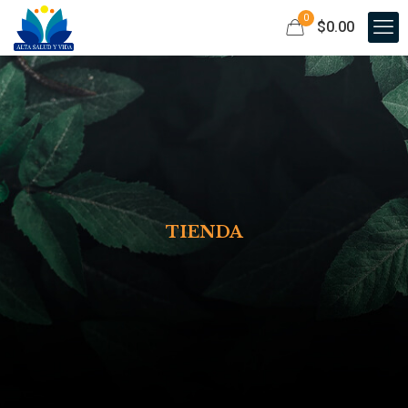
0
$0.00
TIENDA